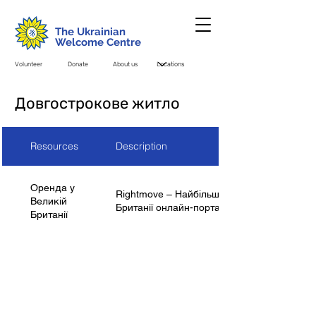
The Ukrainian
Welcome Centre
Volunteer
Donate
About us
Довгострокове житло
Resources
Description
Оренда у
Rightmove – Найбільший у Великій
Великій
Британії онлайн-портал нерухомості
Британії