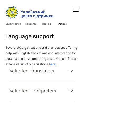
Український
центр підтримки
Волонтерство
Пожертви
Про нас
Language support
Several UK organisations and charities are offering
help with English translations and interpreting for
Ukrainians on a volunteering basis. You can find an
extensive list of organisations
here
.
Volunteer translators
Translators for Ukraine - Public
Excel doc with contacts of
Volunteer interpreters
volunteer translators
Volunteer interpreters - Public
Excel doc with contacts of
volunteer interpreters