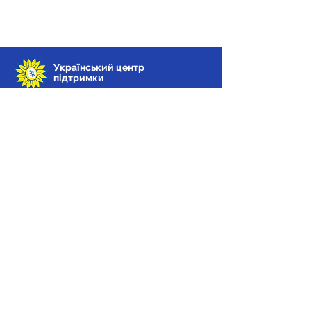
Український центр
підтримки
Український центр підтримки
6 Weighhouse Street,
Лондон,
W1K 5LT
Телефон: 10.00 – 16.00
понеділок - п’ятниця
020 3960 7595
Електронна пошта:
info@ukrainianwelcomecentre.org
Про нас
Надати відгук