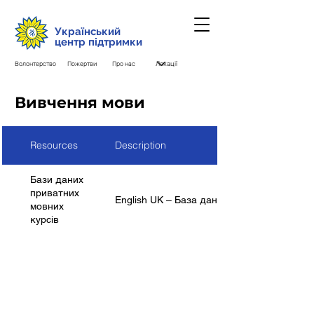
Український
центр підтримки
Волонтерство
Пожертви
Про нас
Вивчення мови
Resources
Description
Бази даних
приватних
English UK – База даних мовних курсів
мовних
курсів