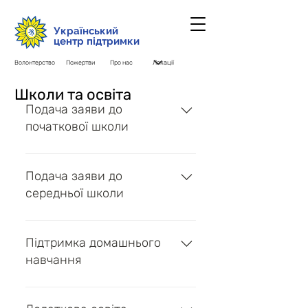
Український
центр підтримки
Волонтерство
Пожертви
Про нас
Школи та освіта
Подача заяви до
початкової школи
Міністерство внутрішніх справ
Великої Британії – Система
Подача заяви до
пошуку початкових шкіл по
середньої школи
місцевостях
Міністерство внутрішніх справ
Великої Британії – Система
Підтримка домашнього
пошуку середніх шкіл по
навчання
місцевостях
Education Otherwise –
Благодійна організація, яка