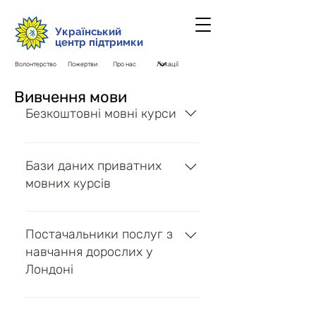
Український
центр підтримки
Волонтерство
Пожертви
Про нас
Вивчення мови
Безкоштовні мовні курси
Український інститут –
Безкоштовні курси англійської
Бази даних приватних
мови для українських
мовних курсів
переселенців (підлягає
уточненню)
English UK – База даних мовних
курсів English in Britain – База
Постачальники послуг з
даних мовних курсів
навчання дорослих у
Лондоні
Мер Лондона – Система пошуку