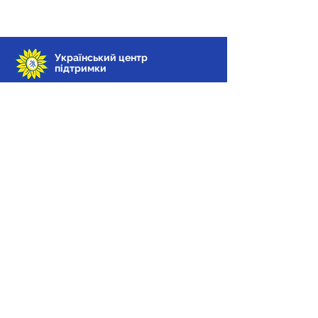
Український центр
підтримки
Український центр підтримки
6 Weighhouse Street,
Лондон,
W1K 5LT
Телефон: 10.00 – 16.00
понеділок - п’ятниця
020 3960 7595
Електронна пошта:
info@ukrainianwelcomecentre.org
Про нас
Надати відгук
© 2022 Український центр підтримки,